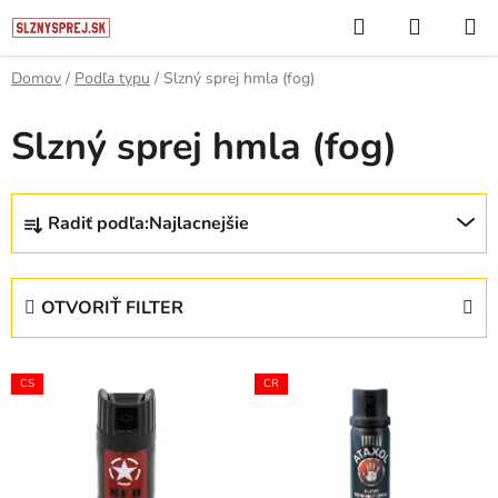
Prejsť
Hľadať
NÁKUP
na
KOŠÍK
obsah
Domov
/
Podľa typu
/
Slzný sprej hmla (fog)
Slzný sprej hmla (fog)
R
Radiť podľa:
Najlacnejšie
a
d
e
OTVORIŤ FILTER
n
i
V
e
CS
CR
ý
p
p
r
i
o
s
d