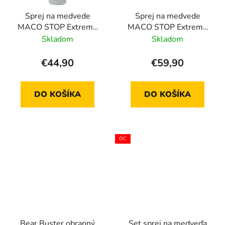
Sprej na medvede
Sprej na medvede
MACO STOP Extreme
MACO STOP Extreme
150ml hmla
300ml hmla
Skladom
Skladom
€44,90
€59,90
DO KOŠÍKA
DO KOŠÍKA
OC
Bear Buster obranný
Set sprej na medveďa