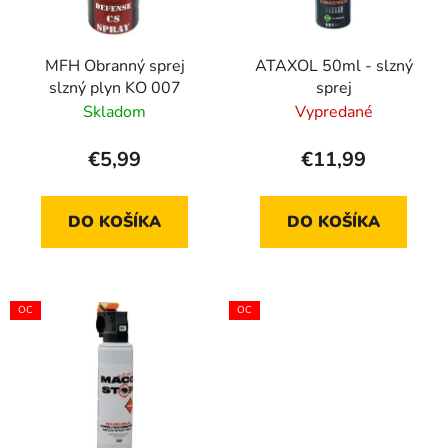
p
u
r
k
MFH Obranný sprej
ATAXOL 50ml - slzný
o
t
slzný plyn KO 007
sprej
d
o
Skladom
Vypredané
u
v
k
€5,99
€11,99
t
o
DO KOŠÍKA
DO KOŠÍKA
v
OC
OC