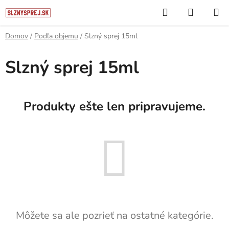
Prejsť
Hľadať
NÁKUP
na
KOŠÍK
obsah
Domov
/
Podľa objemu
/
Slzný sprej 15ml
Slzný sprej 15ml
Produkty ešte len pripravujeme.
Môžete sa ale pozrieť na ostatné kategórie.