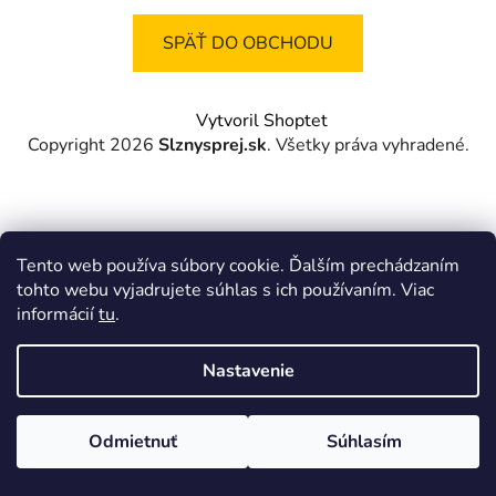
SPÄŤ DO OBCHODU
Z
Vytvoril Shoptet
á
Copyright 2026
Slznysprej.sk
. Všetky práva vyhradené.
p
ä
t
i
Tento web používa súbory cookie. Ďalším prechádzaním
e
tohto webu vyjadrujete súhlas s ich používaním. Viac
informácií
tu
.
Nastavenie
Odmietnuť
Súhlasím