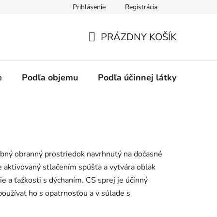
Prihlásenie
Registrácia
PRÁZDNY KOŠÍK
NÁKUPNÝ
KOŠÍK
e
Podľa objemu
Podľa účinnej látky
Podľ
obný obranný prostriedok navrhnutý na dočasné
 je aktivovaný stlačením spúšťa a vytvára oblak
ie a ťažkosti s dýchaním. CS sprej je účinný
 používať ho s opatrnosťou a v súlade s