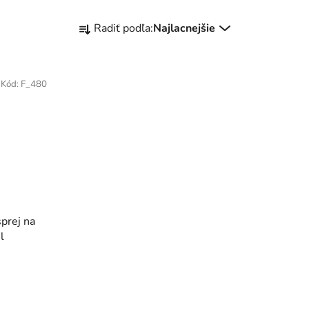
R
Radiť podľa:
Najlacnejšie
a
d
e
Kód:
F_480
n
i
e
p
r
o
d
u
prej na
k
l
t
o
v