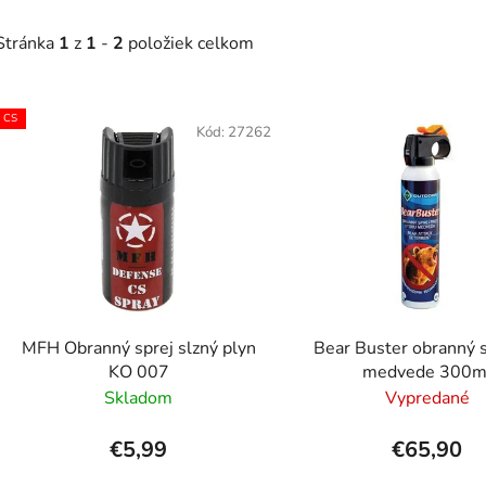
Stránka
1
z
1
-
2
položiek celkom
V
CS
ý
Kód:
27262
p
s
p
r
o
d
MFH Obranný sprej slzný plyn
Bear Buster obranný s
u
KO 007
medvede 300m
k
Skladom
Vypredané
t
o
€5,99
€65,90
v