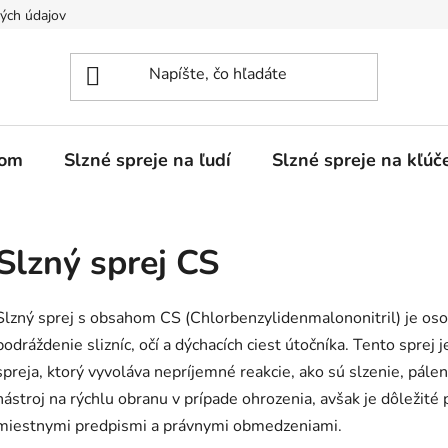
ých údajov
ďom
Slzné spreje na ľudí
Slzné spreje na kľúč
Slzný sprej CS
Slzný sprej s obsahom CS (Chlorbenzylidenmalononitril) je os
podráždenie slizníc, očí a dýchacích ciest útočníka. Tento sprej
spreja, ktorý vyvoláva nepríjemné reakcie, ako sú slzenie, pálen
nástroj na rýchlu obranu v prípade ohrozenia, avšak je dôležité
miestnymi predpismi a právnymi obmedzeniami.