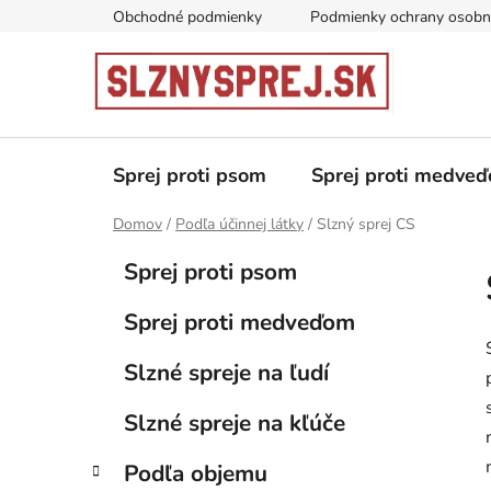
Prejsť
Obchodné podmienky
Podmienky ochrany osobn
na
obsah
Sprej proti psom
Sprej proti medve
Domov
/
Podľa účinnej látky
/
Slzný sprej CS
B
K
Preskočiť
Sprej proti psom
a
kategórie
o
t
č
Sprej proti medveďom
e
n
g
ý
Slzné spreje na ľudí
ó
p
r
Slzné spreje na kľúče
i
a
e
n
Podľa objemu
e