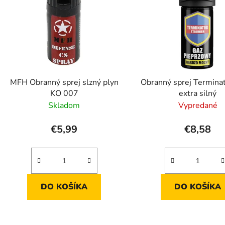
s
p
r
o
d
MFH Obranný sprej slzný plyn
Obranný sprej Termina
u
KO 007
extra silný
k
Skladom
Vypredané
t
o
€5,99
€8,58
v
DO KOŠÍKA
DO KOŠÍKA