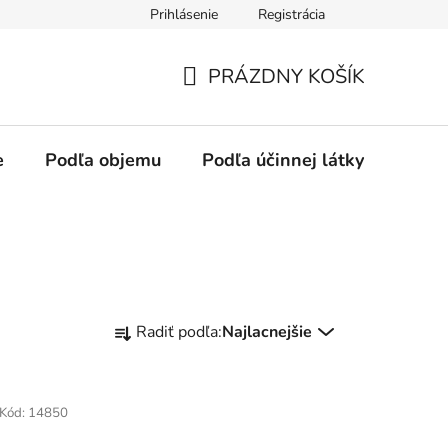
Prihlásenie
Registrácia
PRÁZDNY KOŠÍK
NÁKUPNÝ
KOŠÍK
e
Podľa objemu
Podľa účinnej látky
Podľ
R
Radiť podľa:
Najlacnejšie
a
d
e
Kód:
14850
n
i