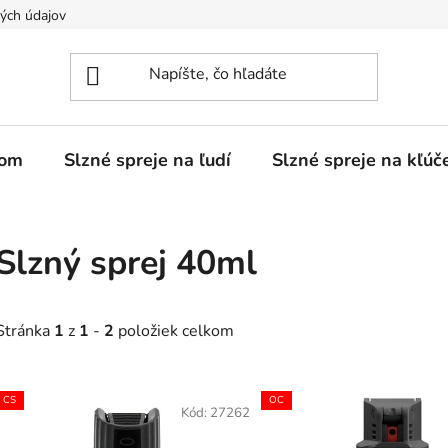
ých údajov
ďom
Slzné spreje na ľudí
Slzné spreje na kľúč
Slzný sprej 40ml
Stránka
1
z
1
-
2
položiek celkom
V
CS
OC
ý
Kód:
27262
p