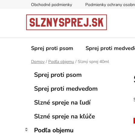
Prejsť
Obchodné podmienky
Podmienky ochrany osobn
na
obsah
Sprej proti psom
Sprej proti medve
Domov
/
Podľa objemu
/
Slzný sprej 40ml
B
K
Preskočiť
Sprej proti psom
a
kategórie
o
t
č
Sprej proti medveďom
e
n
g
ý
Slzné spreje na ľudí
ó
p
r
Slzné spreje na kľúče
i
a
e
n
Podľa objemu
e