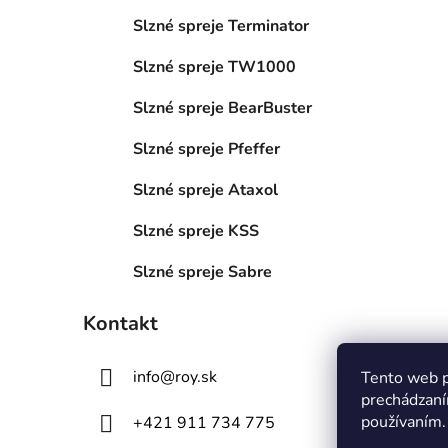
Slzné spreje Terminator
Slzné spreje TW1000
Slzné spreje BearBuster
Slzné spreje Pfeffer
Slzné spreje Ataxol
Slzné spreje KSS
Slzné spreje Sabre
Kontakt
info
@
roy.sk
Tento web p
prechádzaní
používaním.
+421 911 734 775