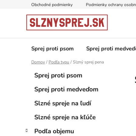
Prejsť
Obchodné podmienky
Podmienky ochrany osobn
na
obsah
Sprej proti psom
Sprej proti medve
Domov
/
Podľa typu
/
Slzný sprej pena
B
K
Preskočiť
Sprej proti psom
a
kategórie
o
t
č
Sprej proti medveďom
e
n
g
ý
Slzné spreje na ľudí
ó
p
r
Slzné spreje na kľúče
i
a
e
n
Podľa objemu
e