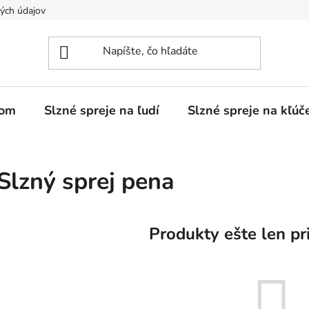
ých údajov
ďom
Slzné spreje na ľudí
Slzné spreje na kľúč
Slzný sprej pena
Produkty ešte len pr