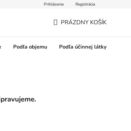
Prihlásenie
Registrácia
PRÁZDNY KOŠÍK
NÁKUPNÝ
KOŠÍK
e
Podľa objemu
Podľa účinnej látky
Podľ
ipravujeme.