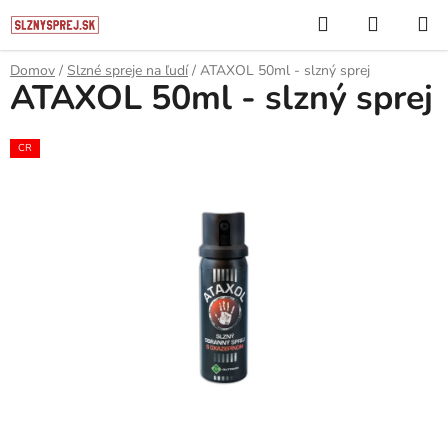
Prejsť
Hľadať
NÁKUP
na
KOŠÍK
obsah
Domov
/
Slzné spreje na ľudí
/
ATAXOL 50ml - slzný sprej
ATAXOL 50ml - slzný sprej
CR