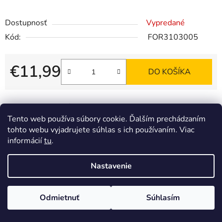
Dostupnosť
Vypredané
Kód:
FOR3103005
€11,99
DO KOŠÍKA
Jednotková cena:
Tlač
Opýtať sa
Tento web používa súbory cookie. Ďalším prechádzaním
tohto webu vyjadrujete súhlas s ich používaním. Viac
informácií
tu
.
Popis
Nastavenie
Z
Vytvoril Shoptet
á
Odmietnuť
Súhlasím
Copyright 2026
Slznysprej.sk
. Všetky práva vyhradené.
p