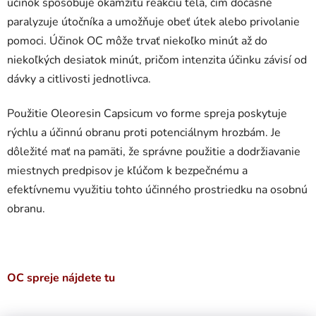
účinok spôsobuje okamžitú reakciu tela, čím dočasne
paralyzuje útočníka a umožňuje obeť útek alebo privolanie
pomoci. Účinok OC môže trvať niekoľko minút až do
niekoľkých desiatok minút, pričom intenzita účinku závisí od
dávky a citlivosti jednotlivca.
Použitie Oleoresin Capsicum vo forme spreja poskytuje
rýchlu a účinnú obranu proti potenciálnym hrozbám. Je
dôležité mať na pamäti, že správne použitie a dodržiavanie
miestnych predpisov je kľúčom k bezpečnému a
efektívnemu využitiu tohto účinného prostriedku na osobnú
obranu.
OC spreje nájdete tu