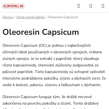
Prejsť
Hľadať
NÁKUP
na
KOŠÍK
obsah
Domov
/
Slzné spreje články
/
Oleoresin Capsicum
Oleoresin Capsicum
Oleoresin Capsicum (OC) je jednou z najbežnejších
účinných látok používaných v obranných sprejoch, vrátane
slzných sprejov. Je to extrakt z papričiek, ktorý obsahuje
rôzne kapsaicinoidy, chemické zlúčeniny zodpovedné za
pálivosť papričiek. Tieto kapsaicinoidy sú schopné spôsobiť
intenzívne podráždenie pokožky, slizníc a dýchacích ciest, čo
vedie k bolesti, páleniu, slzeniu a ťažkostiam s dýchaním.
Oleoresin Capsicum funguje tým, že dráždi nervové
zakončenia na povrchu pokožky a slizníc. Tento dráždivý